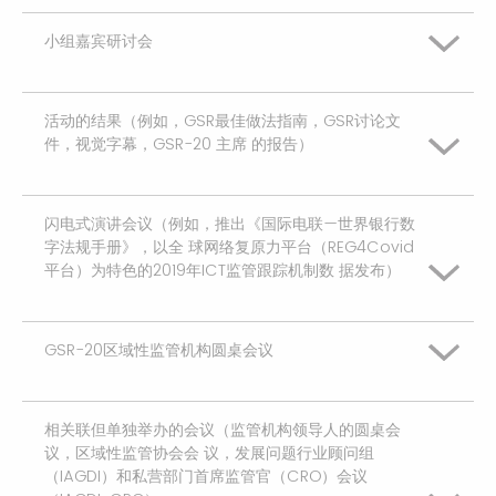
有些兴趣
小组嘉宾研讨会
非常感兴趣
既不感兴趣，也不是没兴趣
有些兴趣
活动的结果（例如，GSR最佳做法指南，GSR讨论文
非常感兴趣
没兴趣
件，视觉字幕，GSR-20 主席 的报告）
既不感兴趣，也不是没兴趣
有些兴趣
完全没兴趣
没兴趣
闪电式演讲会议（例如，推出《国际电联—世界银行数
非常感兴趣
既不感兴趣，也不是没兴趣
字法规手册》，以全 球网络复原力平台（REG4Covid
平台）为特色的2019年ICT监管跟踪机制数 据发布）
完全没兴趣
有些兴趣
没兴趣
既不感兴趣，也不是没兴趣
GSR-20区域性监管机构圆桌会议
非常感兴趣
完全没兴趣
没兴趣
有些兴趣
相关联但单独举办的会议（监管机构领导人的圆桌会
非常感兴趣
议，区域性监管协会会 议，发展问题行业顾问组
完全没兴趣
既不感兴趣，也不是没兴趣
（IAGDI）和私营部门首席监管官（CRO）会议
有些兴趣